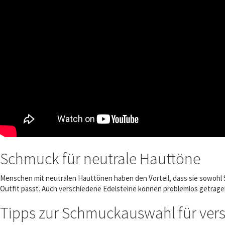
Schmuck für neutrale Hauttöne
Menschen mit neutralen Hauttönen haben den Vorteil, dass sie sowohl 
Outfit passt. Auch verschiedene Edelsteine können problemlos getrage
Tipps zur Schmuckauswahl für ver